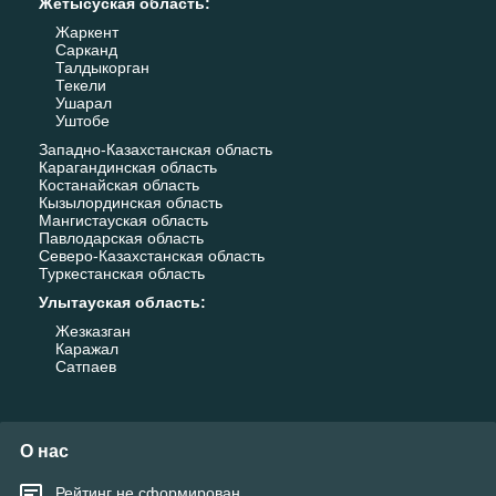
Жетысуская область
:
Жаркент
Сарканд
Талдыкорган
Текели
Ушарал
Уштобе
Западно-Казахстанская область
Карагандинская область
Костанайская область
Кызылординская область
Мангистауская область
Павлодарская область
Северо-Казахстанская область
Туркестанская область
Улытауская область
:
Жезказган
Каражал
Сатпаев
О нас
Рейтинг не сформирован