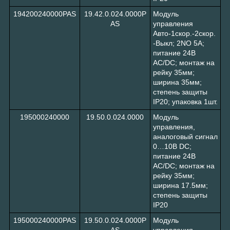
194200240000PAS
19.42.0.024.0000P
Модуль
AS
управления
Авто-1скор.-2скор.
-Выкл; 2NO 5A;
питание 24В
АC/DC; монтаж на
рейку 35мм;
ширина 35мм;
степень защиты
IP20; упаковка 1шт.
195000240000
19.50.0.024.0000
Модуль
управления,
аналоговый сигнал
0…10В DC;
питание 24В
АC/DC; монтаж на
рейку 35мм;
ширина 17.5мм;
степень защиты
IP20
195000240000PAS
19.50.0.024.0000P
Модуль
AS
управления,