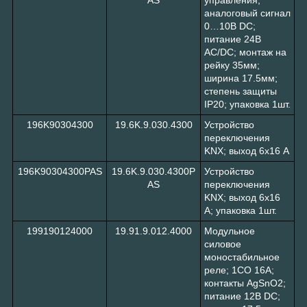
аналоговый сигнал
0…10В DC;
питание 24В
АC/DC; монтаж на
рейку 35мм;
ширина 17.5мм;
степень защиты
IP20; упаковка 1шт.
196K90304300
19.6K.9.030.4300
Устройство
переключения
KNX; выход 6х16 А
196K90304300PAS
19.6K.9.030.4300P
Устройство
AS
переключения
KNX; выход 6х16
А; упаковка 1шт.
199190124000
19.91.9.012.4000
Модульное
силовое
моностабильное
реле; 1СO 16A;
контакты AgSnO2;
питание 12В DC;