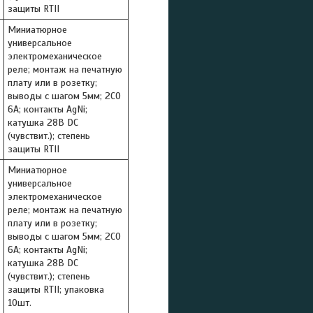
защиты RTII
Миниатюрное
универсальное
электромеханическое
реле; монтаж на печатную
плату или в розетку;
выводы с шагом 5мм; 2СO
6A; контакты AgNi;
катушка 28В DC
(чувствит.); степень
защиты RTII
Миниатюрное
универсальное
электромеханическое
реле; монтаж на печатную
плату или в розетку;
выводы с шагом 5мм; 2СO
6A; контакты AgNi;
катушка 28В DC
(чувствит.); степень
защиты RTII; упаковка
10шт.