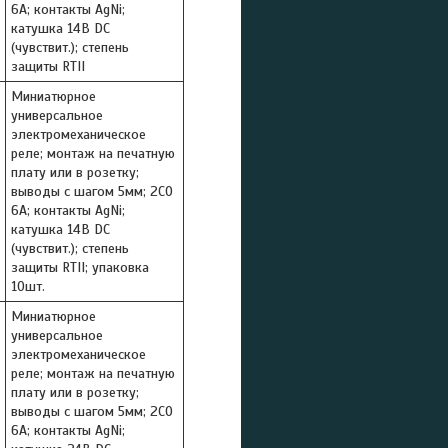
6A; контакты AgNi;
катушка 14В DC
(чувствит.); степень
защиты RTII
Миниатюрное
универсальное
электромеханическое
реле; монтаж на печатную
плату или в розетку;
выводы с шагом 5мм; 2СO
6A; контакты AgNi;
катушка 14В DC
(чувствит.); степень
защиты RTII; упаковка
10шт.
Миниатюрное
универсальное
электромеханическое
реле; монтаж на печатную
плату или в розетку;
выводы с шагом 5мм; 2СO
6A; контакты AgNi;