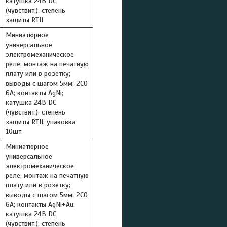
катушка 24В DC
(чувствит.); степень
защиты RTII
Миниатюрное
универсальное
электромеханическое
реле; монтаж на печатную
плату или в розетку;
выводы с шагом 5мм; 2СO
6A; контакты AgNi;
катушка 24В DC
(чувствит.); степень
защиты RTII; упаковка
10шт.
Миниатюрное
универсальное
электромеханическое
реле; монтаж на печатную
плату или в розетку;
выводы с шагом 5мм; 2СO
6A; контакты AgNi+Au;
катушка 24В DC
(чувствит.); степень