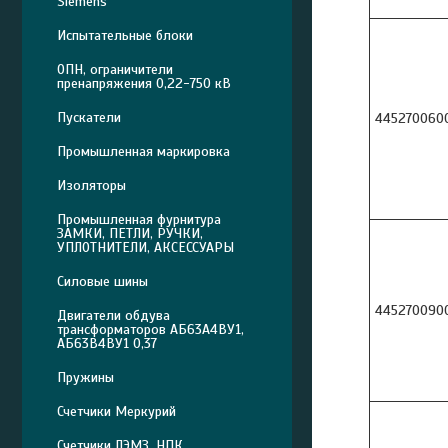
Siemens
Испытательные блоки
ОПН, ограничители
пренапряжения 0,22-750 кВ
Пускатели
445270060
Промышленная маркировка
Изоляторы
Промышленная фурнитура
ЗАМКИ, ПЕТЛИ, РУЧКИ,
УПЛОТНИТЕЛИ, АКСЕССУАРЫ
Силовые шины
445270090
Двигатели обдува
трансформаторов АБ63А4ВУ1,
АБ63В4ВУ1 0,37
Пружины
Счетчики Меркурий
Счетчики ЛЭМЗ, НПК