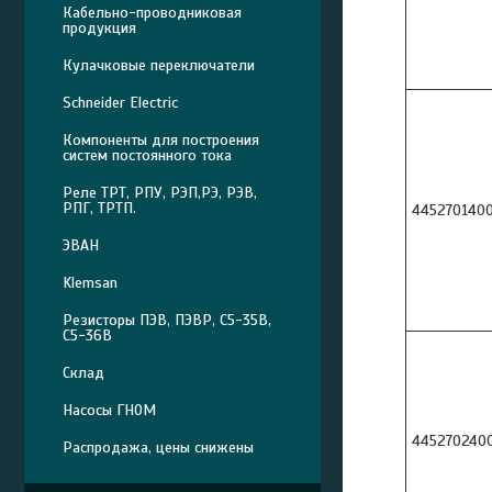
Кабельно-проводниковая
продукция
Кулачковые переключатели
Schneider Electric
Компоненты для построения
систем постоянного тока
Реле ТРТ, РПУ, РЭП,РЭ, РЭВ,
РПГ, ТРТП.
445270140
ЭВАН
Klemsan
Резисторы ПЭВ, ПЭВР, С5-35В,
С5-36В
Склад
Насосы ГНОМ
445270240
Распродажа, цены снижены