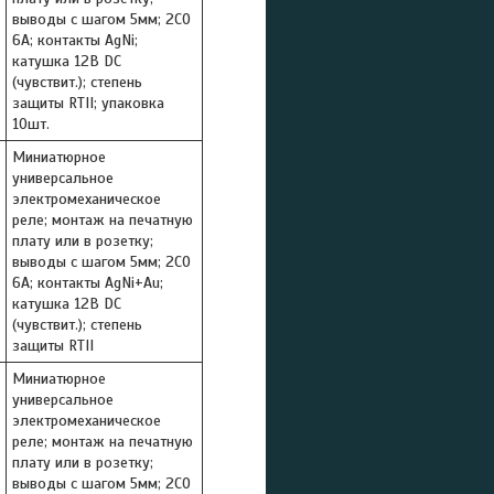
выводы с шагом 5мм; 2СO
6A; контакты AgNi;
катушка 12В DC
(чувствит.); степень
защиты RTII; упаковка
10шт.
Миниатюрное
универсальное
электромеханическое
реле; монтаж на печатную
плату или в розетку;
выводы с шагом 5мм; 2СO
6A; контакты AgNi+Au;
катушка 12В DC
(чувствит.); степень
защиты RTII
Миниатюрное
универсальное
электромеханическое
реле; монтаж на печатную
плату или в розетку;
выводы с шагом 5мм; 2СO