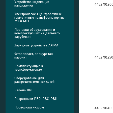
Устройства индикации
445270120
напряжения
Электронасосы центробежные
герметичные трансформаторные
МТ и МТТ
Поставки оборудования и
комплектующих из дальнего
зарубежья
Зарядные устройства AXIMA
Фторопласт, полиуретан,
паронит
445270125
Комплектующие к
трансформаторам
Оборудование для
распределительных сетей
Кабель НРГ
Разрядники РВО, РВС, РВН
Проволока нихром
445270140