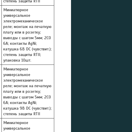
степень защиты RTII
Миниатюрное
универсальное
электромеханическое
реле; монтаж на печатную
плату или в розетку;
выводы с шагом 5мм; 2СO
6A; контакты AgNi;
катушка 6В DC (чувствит.);
степень защиты RTII;
упаковка 10шт.
Миниатюрное
универсальное
электромеханическое
реле; монтаж на печатную
плату или в розетку;
выводы с шагом 5мм; 2СO
6A; контакты AgNi;
катушка 9В DC (чувствит.);
степень защиты RTII
Миниатюрное
универсальное