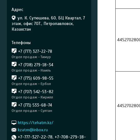
ул. К. Сутюшева, 60, БЦ Квартал, 7
этаж, офис 707., Петропавловск,
Казахстан
445270280
+7 (777) 327-22-78
Отдел продаж - Тимур
+7 (708) 279-18-34
Отдел продаж - Наиль
+7 (775) 609-98-55
Отдел продаж - Ербол
+7 (707) 542-53-82
Отдел продаж - Кирилл
+7 (771) 533-68-74
445270280
Отдел продаж - Султан
https://tehatm.kz/
kzatm@inbox.ru
+7-777-327-22-78, +7-708-279-18-