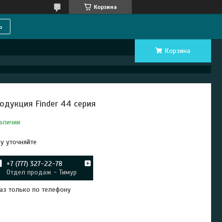
Корзина
ь
Корзина
одукция Finder 44 серия
аличии
у уточняйте
+7 (777) 327-22-78
Отдел продаж - Тимур
аз только по телефону