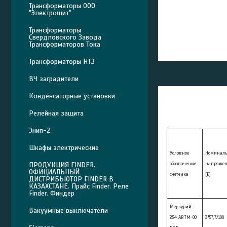
Трансформаторы ООО
"Электрощит"
Трансформаторы
Свердловского Завода
Трансформаторов Тока
Трансформаторы НТЗ
ВЧ заградители
Конденсаторные установки
Релейная защита
Энип-2
Шкафы электрические
Условное
Номиналь
ПРОДУКЦИЯ FINDER.
обозначение
напряжен
ОФИЦИАЛЬНЫЙ
счетчика
[В]
ДИСТРИБЬЮТОР FINDER В
КАЗАХСТАНЕ. Прайс Finder. Реле
Finder. Финдер
Mеркурий
Вакуумные выключатели
234 ARTM-00
3*57,7/100