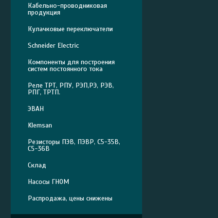
Кабельно-проводниковая
продукция
Кулачковые переключатели
Schneider Electric
Компоненты для построения
систем постоянного тока
Реле ТРТ, РПУ, РЭП,РЭ, РЭВ,
РПГ, ТРТП.
ЭВАН
Klemsan
Резисторы ПЭВ, ПЭВР, С5-35В,
С5-36В
Склад
Насосы ГНОМ
Распродажа, цены снижены