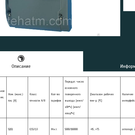
Описание
Информ
Передат. число
основного
ное
Ном. (макс.)
Класс
Кол-во
поверочного
Диапазон рабочих
Наличие
ие,
ток, [А]
точности A/R
тарифов
выхода [имп/
тем-р, [°С]
интерфейс
кВт*ч] [имп/
квар*ч]
5(10)
0,5S/1,0
Мн.т.
5000/160000
-45…+75
оптопорт, 