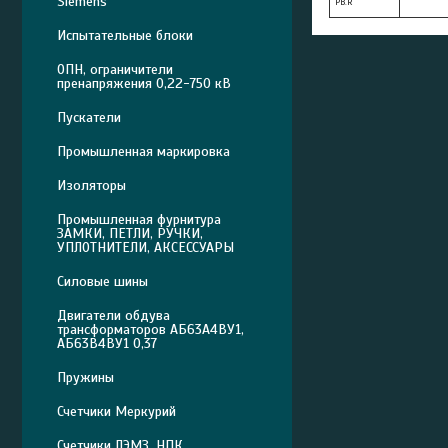
Siemens
PB.R
Испытательные блоки
ОПН, ограничители
пренапряжения 0,22-750 кВ
Пускатели
Промышленная маркировка
Изоляторы
Промышленная фурнитура
ЗАМКИ, ПЕТЛИ, РУЧКИ,
УПЛОТНИТЕЛИ, АКСЕССУАРЫ
Силовые шины
Двигатели обдува
трансформаторов АБ63А4ВУ1,
АБ63В4ВУ1 0,37
Пружины
Счетчики Меркурий
Счетчики ЛЭМЗ, НПК