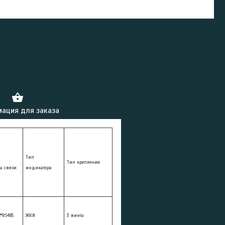
ация для заказа
Тип
Тип крепления
а связи
индикатора
2*RS485
ЖКИ
3 винта