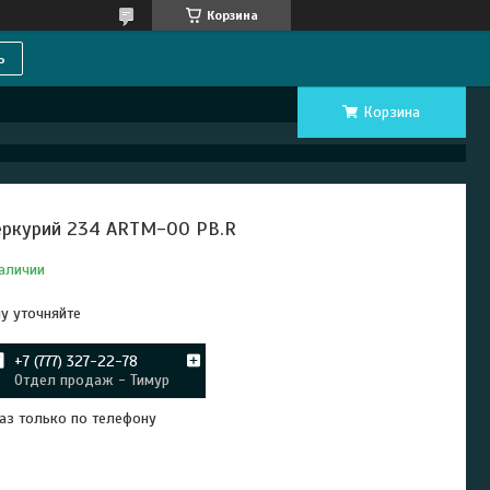
Корзина
ь
Корзина
ркурий 234 ARTM-00 PB.R
аличии
у уточняйте
+7 (777) 327-22-78
Отдел продаж - Тимур
аз только по телефону