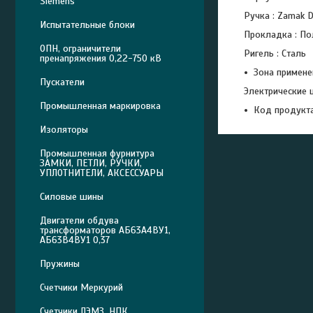
Siemens
Ручка : Zamak 
Испытательные блоки
Прокладка : По
ОПН, ограничители
Ригель : Сталь
пренапряжения 0,22-750 кВ
Зона примене
Пускатели
Электрические 
Промышленная маркировка
Код продукта
Изоляторы
Промышленная фурнитура
ЗАМКИ, ПЕТЛИ, РУЧКИ,
УПЛОТНИТЕЛИ, АКСЕССУАРЫ
Силовые шины
Двигатели обдува
трансформаторов АБ63А4ВУ1,
АБ63В4ВУ1 0,37
Пружины
Счетчики Меркурий
Счетчики ЛЭМЗ, НПК