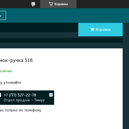
Корзина
ь
Корзина
мок-ручка 518
аличии
у уточняйте
+7 (777) 327-22-78
Отдел продаж - Тимур
аз только по телефону