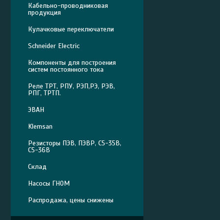
Кабельно-проводниковая
продукция
Кулачковые переключатели
Schneider Electric
Компоненты для построения
систем постоянного тока
Реле ТРТ, РПУ, РЭП,РЭ, РЭВ,
РПГ, ТРТП.
ЭВАН
Klemsan
Резисторы ПЭВ, ПЭВР, С5-35В,
С5-36В
Склад
Насосы ГНОМ
Распродажа, цены снижены