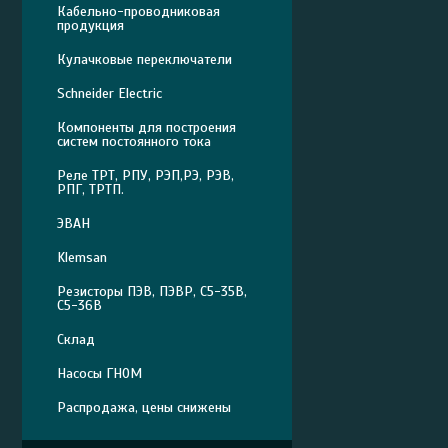
Кабельно-проводниковая
продукция
Кулачковые переключатели
Schneider Electric
Компоненты для построения
систем постоянного тока
Реле ТРТ, РПУ, РЭП,РЭ, РЭВ,
РПГ, ТРТП.
ЭВАН
Klemsan
Резисторы ПЭВ, ПЭВР, С5-35В,
С5-36В
Склад
Насосы ГНОМ
Распродажа, цены снижены