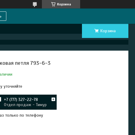
Корзина
ь
Корзина
ковая петля 793-6-3
аличии
у уточняйте
+7 (777) 327-22-78
Отдел продаж - Тимур
аз только по телефону