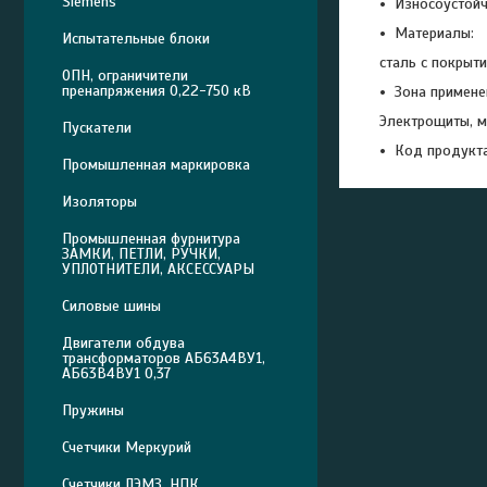
Siemens
Износоустойч
Материалы:
Испытательные блоки
сталь с покрыт
ОПН, ограничители
пренапряжения 0,22-750 кВ
Зона примене
Электрощиты, м
Пускатели
Код продукта
Промышленная маркировка
Изоляторы
Промышленная фурнитура
ЗАМКИ, ПЕТЛИ, РУЧКИ,
УПЛОТНИТЕЛИ, АКСЕССУАРЫ
Силовые шины
Двигатели обдува
трансформаторов АБ63А4ВУ1,
АБ63В4ВУ1 0,37
Пружины
Счетчики Меркурий
Счетчики ЛЭМЗ, НПК