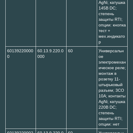
AgNi; катушка
145В DC;
степень
защиты RTI;
опции: кнопка
тест +
мех.индикато
р
60139220000
60.13.9.220.0
60
Универсальн
0
000
ое
электромехан
ическое реле;
монтаж в
розетку 11-
штырьковый
разъем; 3CO
10A; контакты
AgNi; катушка
220В DC;
степень
защиты RTI;
опции: нет
60139220002
60.13.9.220.0
60
Универсальн