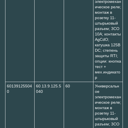
электромехан
ическое реле;
монтаж в
розетку 11-
штырьковый
разъем; 3CO
10A; контакты
AgCdO;
катушка 125В
DC; степень
защиты RTI;
опции: кнопка
тест +
мех.индикато
р
60139125504
60.13.9.125.5
60
Универсальн
0
040
ое
электромехан
ическое реле;
монтаж в
розетку 11-
штырьковый
разъем; 3CO