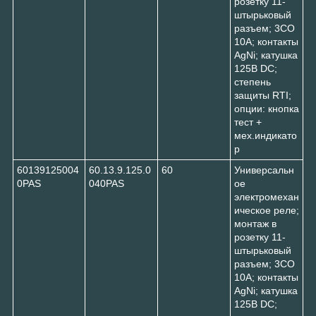
розетку 11-
штырьковый
разъем; 3CO
10A; контакты
AgNi; катушка
125В DC;
степень
защиты RTI;
опции: кнопка
тест +
мех.индикато
р
60139125004
60.13.9.125.0
60
Универсальн
0PAS
040PAS
ое
электромехан
ическое реле;
монтаж в
розетку 11-
штырьковый
разъем; 3CO
10A; контакты
AgNi; катушка
125В DC;