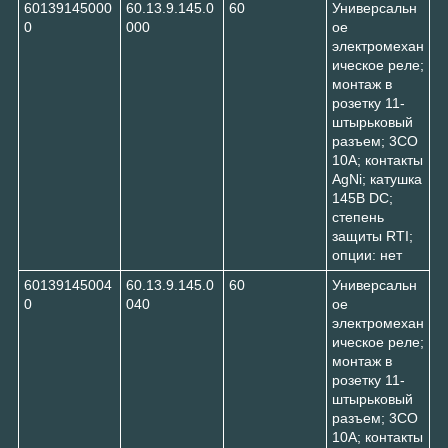
60139145000
60.13.9.145.0
60
Универсальн
0
000
ое
электромехан
ическое реле;
монтаж в
розетку 11-
штырьковый
разъем; 3CO
10A; контакты
AgNi; катушка
145В DC;
степень
защиты RTI;
опции: нет
60139145004
60.13.9.145.0
60
Универсальн
0
040
ое
электромехан
ическое реле;
монтаж в
розетку 11-
штырьковый
разъем; 3CO
10A; контакты