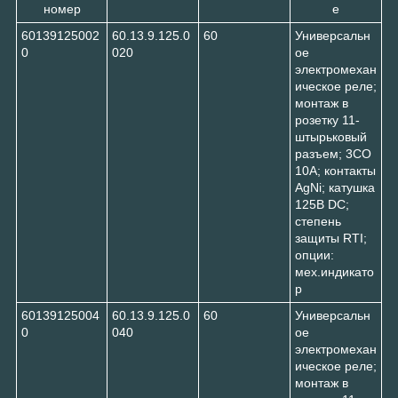
номер
е
60139125002
60.13.9.125.0
60
Универсальн
0
020
ое
электромехан
ическое реле;
монтаж в
розетку 11-
штырьковый
разъем; 3CO
10A; контакты
AgNi; катушка
125В DC;
степень
защиты RTI;
опции:
мех.индикато
р
60139125004
60.13.9.125.0
60
Универсальн
0
040
ое
электромехан
ическое реле;
монтаж в