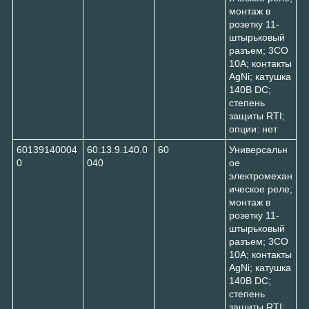
монтаж в
розетку 11-
штырьковый
разъем; 3CO
10A; контакты
AgNi; катушка
140В DC;
степень
защиты RTI;
опции: нет
60139140004
60.13.9.140.0
60
Универсальн
0
040
ое
электромехан
ическое реле;
монтаж в
розетку 11-
штырьковый
разъем; 3CO
10A; контакты
AgNi; катушка
140В DC;
степень
защиты RTI;