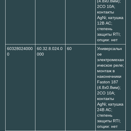
(4.8х0.8мм);
2CO 10A;
контакты
AgNi; катушка
12В AC;
степень
защиты RTI;
опции: нет
60328024000
60.32.8.024.0
60
Универсальн
0
000
ое
электромехан
ическое реле;
монтаж в
наконечники
Faston 187
(4.8х0.8мм);
2CO 10A;
контакты
AgNi; катушка
24В AC;
степень
защиты RTI;
опции: нет