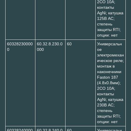
2CO 10A;
контакты
AgNi; катушка
125В AC;
степень
защиты RTI;
опции: нет
60328230000
60.32.8.230.0
60
Универсальн
0
000
ое
электромехан
ическое реле;
монтаж в
наконечники
Faston 187
(4.8х0.8мм);
2CO 10A;
контакты
AgNi; катушка
230В AC;
степень
защиты RTI;
опции: нет
60328240000
60.32.8.240.0
60
Универсальн