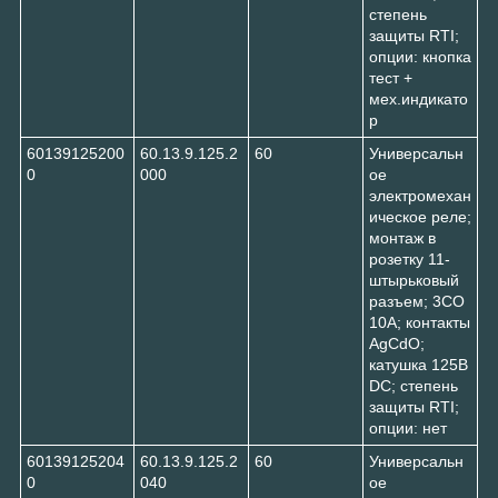
степень
защиты RTI;
опции: кнопка
тест +
мех.индикато
р
60139125200
60.13.9.125.2
60
Универсальн
0
000
ое
электромехан
ическое реле;
монтаж в
розетку 11-
штырьковый
разъем; 3CO
10A; контакты
AgCdO;
катушка 125В
DC; степень
защиты RTI;
опции: нет
60139125204
60.13.9.125.2
60
Универсальн
0
040
ое