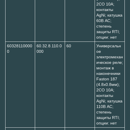
2CO 10A;
контакты
AgNi; катушка
60В AC;
степень
защиты RTI;
опции: нет
60328110000
60.32.8.110.0
60
Универсальн
0
000
ое
электромехан
ическое реле;
монтаж в
наконечники
Faston 187
(4.8х0.8мм);
2CO 10A;
контакты
AgNi; катушка
110В AC;
степень
защиты RTI;
опции: нет