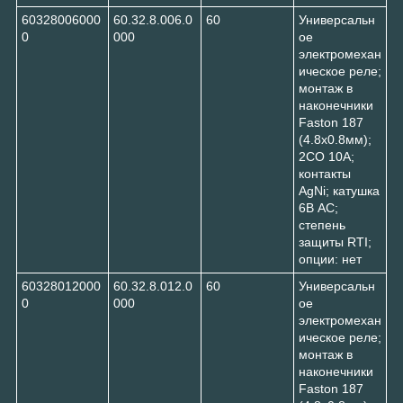
60328006000
60.32.8.006.0
60
Универсальн
0
000
ое
электромехан
ическое реле;
монтаж в
наконечники
Faston 187
(4.8х0.8мм);
2CO 10A;
контакты
AgNi; катушка
6В AC;
степень
защиты RTI;
опции: нет
60328012000
60.32.8.012.0
60
Универсальн
0
000
ое
электромехан
ическое реле;
монтаж в
наконечники
Faston 187