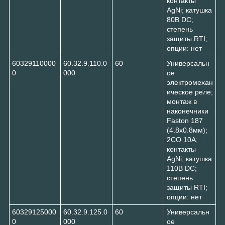
контакты
AgNi; катушка
80В DC;
степень
защиты RTI;
опции: нет
60329110000
60.32.9.110.0
60
Универсальн
0
000
ое
электромехан
ическое реле;
монтаж в
наконечники
Faston 187
(4.8х0.8мм);
2CO 10A;
контакты
AgNi; катушка
110В DC;
степень
защиты RTI;
опции: нет
60329125000
60.32.9.125.0
60
Универсальн
0
000
ое