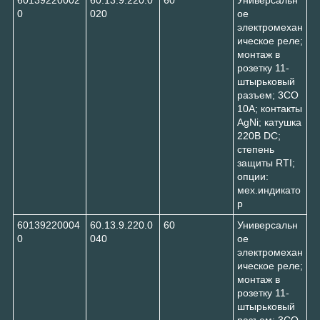
0
020
ое
электромехан
ическое реле;
монтаж в
розетку 11-
штырьковый
разъем; 3CO
10A; контакты
AgNi; катушка
220В DC;
степень
защиты RTI;
опции:
мех.индикато
р
60139220004
60.13.9.220.0
60
Универсальн
0
040
ое
электромехан
ическое реле;
монтаж в
розетку 11-
штырьковый
разъем; 3CO