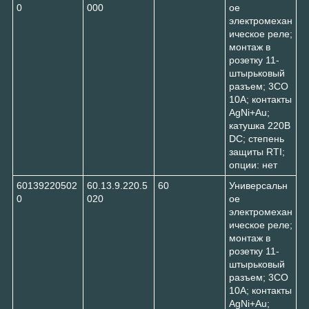
0
000
ое
электромехан
ическое реле;
монтаж в
розетку 11-
штырьковый
разъем; 3CO
10A; контакты
AgNi+Au;
катушка 220В
DC; степень
защиты RTI;
опции: нет
60139220502
60.13.9.220.5
60
Универсальн
0
020
ое
электромехан
ическое реле;
монтаж в
розетку 11-
штырьковый
разъем; 3CO
10A; контакты
AgNi+Au;