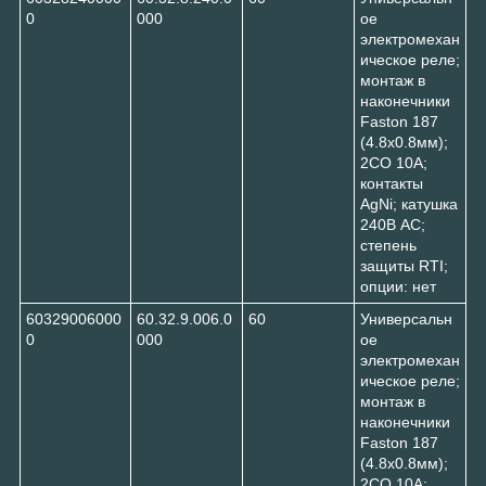
0
000
ое
электромехан
ическое реле;
монтаж в
наконечники
Faston 187
(4.8х0.8мм);
2CO 10A;
контакты
AgNi; катушка
240В AC;
степень
защиты RTI;
опции: нет
60329006000
60.32.9.006.0
60
Универсальн
0
000
ое
электромехан
ическое реле;
монтаж в
наконечники
Faston 187
(4.8х0.8мм);
2CO 10A;