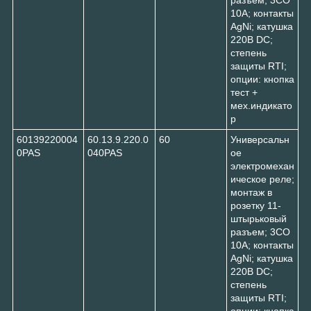
10A; контакты
AgNi; катушка
220В DC;
степень
защиты RTI;
опции: кнопка
тест +
мех.индикато
р
60139220004
60.13.9.220.0
60
Универсальн
0PAS
040PAS
ое
электромехан
ическое реле;
монтаж в
розетку 11-
штырьковый
разъем; 3CO
10A; контакты
AgNi; катушка
220В DC;
степень
защиты RTI;
опции: кнопка