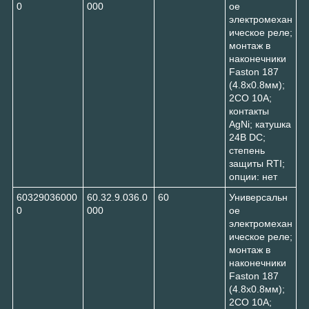
0
000
ое
электромехан
ическое реле;
монтаж в
наконечники
Faston 187
(4.8х0.8мм);
2CO 10A;
контакты
AgNi; катушка
24В DC;
степень
защиты RTI;
опции: нет
60329036000
60.32.9.036.0
60
Универсальн
0
000
ое
электромехан
ическое реле;
монтаж в
наконечники
Faston 187
(4.8х0.8мм);
2CO 10A;