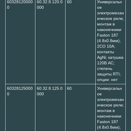
60328120000
60.32.8.120.0
60
Универсальн
0
000
ое
электромехан
ическое реле;
монтаж в
наконечники
Faston 187
(4.8х0.8мм);
2CO 10A;
контакты
AgNi; катушка
120В AC;
степень
защиты RTI;
опции: нет
60328125000
60.32.8.125.0
60
Универсальн
0
000
ое
электромехан
ическое реле;
монтаж в
наконечники
Faston 187
(4.8х0.8мм);