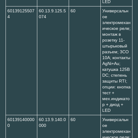
LED
60139125507
60.13.9.125.5
60
Универсальн
4
074
ое
электромехан
ическое реле;
монтаж в
розетку 11-
штырьковый
разъем; 3CO
10A; контакты
AgNi+Au;
катушка 125В
DC; степень
защиты RTI;
опции: кнопка
тест +
мех.индикато
р + диод +
LED
60139140000
60.13.9.140.0
60
Универсальн
0
000
ое
электромехан
ическое реле;