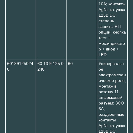
10A; контакты
AgNi; катушка
125В DC;
степень
защиты RTI;
опции: кнопка
тест +
мех.индикато
р + диод +
LED
60139125024
60.13.9.125.0
60
Универсальн
0
240
ое
электромехан
ическое реле;
монтаж в
розетку 11-
штырьковый
разъем; 3CO
6A;
раздвоенные
контакты
AgNi; катушка
125В DC;