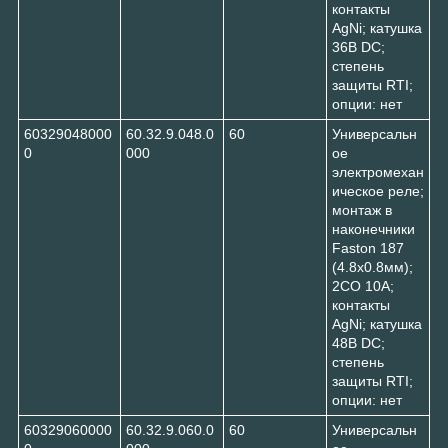
контакты
AgNi; катушка
36В DC;
степень
защиты RTI;
опции: нет
60329048000
60.32.9.048.0
60
Универсальн
0
000
ое
электромехан
ическое реле;
монтаж в
наконечники
Faston 187
(4.8х0.8мм);
2CO 10A;
контакты
AgNi; катушка
48В DC;
степень
защиты RTI;
опции: нет
60329060000
60.32.9.060.0
60
Универсальн