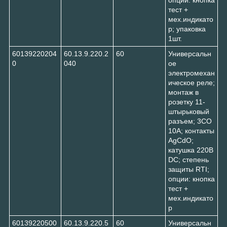
тест +
мех.индикато
р; упаковка
1шт.
60139220204
60.13.9.220.2
60
Универсальн
0
040
ое
электромехан
ическое реле;
монтаж в
розетку 11-
штырьковый
разъем; 3CO
10A; контакты
AgCdO;
катушка 220В
DC; степень
защиты RTI;
опции: кнопка
тест +
мех.индикато
р
60139220500
60.13.9.220.5
60
Универсальн