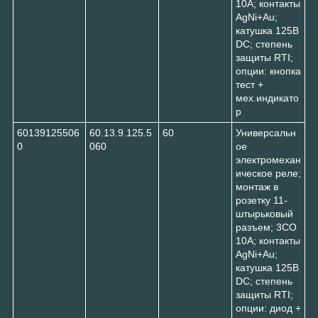
10A; контакты
AgNi+Au;
катушка 125В
DC; степень
защиты RTI;
опции: кнопка
тест +
мех.индикато
р
60139125506
60.13.9.125.5
60
Универсальн
0
060
ое
электромехан
ическое реле;
монтаж в
розетку 11-
штырьковый
разъем; 3CO
10A; контакты
AgNi+Au;
катушка 125В
DC; степень
защиты RTI;
опции: диод +