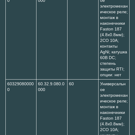
0
000
ое
электромехан
ическое реле;
монтаж в
наконечники
Faston 187
(4.8х0.8мм);
2CO 10A;
контакты
AgNi; катушка
60В DC;
степень
защиты RTI;
опции: нет
60329080000
60.32.9.080.0
60
Универсальн
0
000
ое
электромехан
ическое реле;
монтаж в
наконечники
Faston 187
(4.8х0.8мм);
2CO 10A;