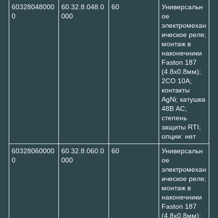
60328048000
60.32.8.048.0
60
Универсальн
0
000
ое
электромехан
ическое реле;
монтаж в
наконечники
Faston 187
(4.8х0.8мм);
2CO 10A;
контакты
AgNi; катушка
48В AC;
степень
защиты RTI;
опции: нет
60328060000
60.32.8.060.0
60
Универсальн
0
000
ое
электромехан
ическое реле;
монтаж в
наконечники
Faston 187
(4.8х0.8мм);