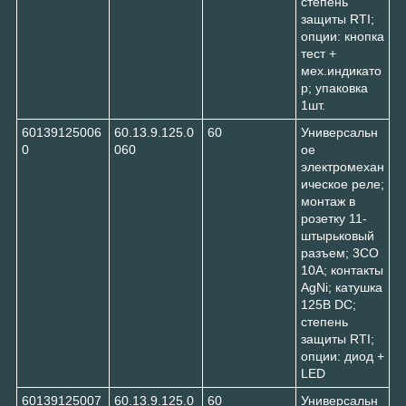
степень
защиты RTI;
опции: кнопка
тест +
мех.индикато
р; упаковка
1шт.
60139125006
60.13.9.125.0
60
Универсальн
0
060
ое
электромехан
ическое реле;
монтаж в
розетку 11-
штырьковый
разъем; 3CO
10A; контакты
AgNi; катушка
125В DC;
степень
защиты RTI;
опции: диод +
LED
60139125007
60.13.9.125.0
60
Универсальн