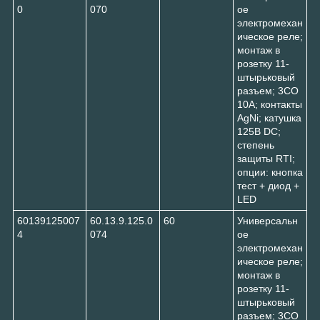
0
070
ое
электромехан
ическое реле;
монтаж в
розетку 11-
штырьковый
разъем; 3CO
10A; контакты
AgNi; катушка
125В DC;
степень
защиты RTI;
опции: кнопка
тест + диод +
LED
60139125007
60.13.9.125.0
60
Универсальн
4
074
ое
электромехан
ическое реле;
монтаж в
розетку 11-
штырьковый
разъем; 3CO