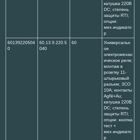
катушка 220В
DC; степень
защиты RTI;
опции:
мех.индикато
р
60139220504
60.13.9.220.5
60
Универсальн
0
040
ое
электромехан
ическое реле;
монтаж в
розетку 11-
штырьковый
разъем; 3CO
10A; контакты
AgNi+Au;
катушка 220В
DC; степень
защиты RTI;
опции: кнопка
тест +
мех.индикато
р