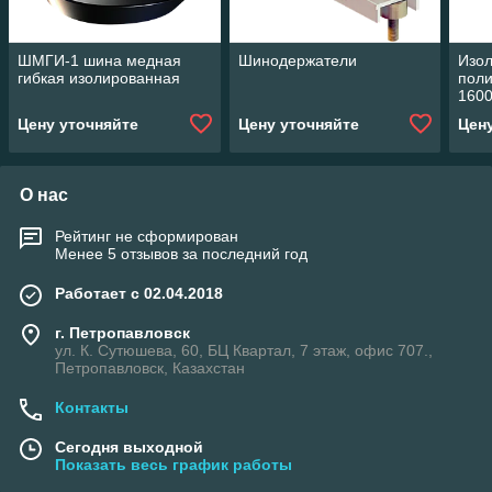
ШМГИ-1 шина медная
Шинодержатели
Изо
гибкая изолированная
поли
1600
амп
Цену уточняйте
Цену уточняйте
Цен
О нас
Рейтинг не сформирован
Менее 5 отзывов за последний год
Работает с 02.04.2018
г. Петропавловск
ул. К. Сутюшева, 60, БЦ Квартал, 7 этаж, офис 707.,
Петропавловск, Казахстан
Контакты
Сегодня выходной
Показать весь график работы