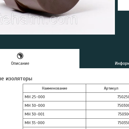
Описание
Информ
ые изоляторы
Наименование
Артикул
МН 25-000
75025
МН 30-000
75030
МН 30-001
75030
МН 35-000
75035