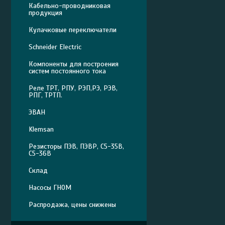
Кабельно-проводниковая
продукция
Кулачковые переключатели
Schneider Electric
Компоненты для построения
систем постоянного тока
Реле ТРТ, РПУ, РЭП,РЭ, РЭВ,
РПГ, ТРТП.
ЭВАН
Klemsan
Резисторы ПЭВ, ПЭВР, С5-35В,
С5-36В
Склад
Насосы ГНОМ
Распродажа, цены снижены