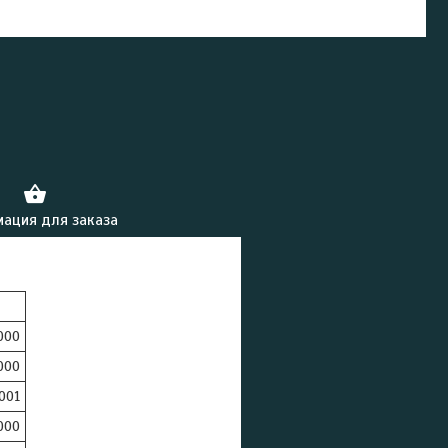
ация для заказа
000
000
001
000