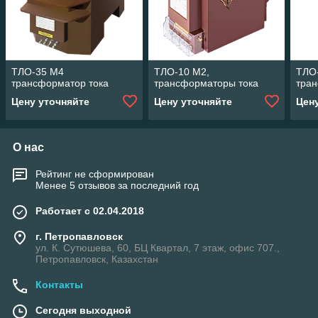
ТЛО-35 М4
ТЛО-10 М2,
ТЛО
трансформатор тока
трансформаторы тока
тра
Цену уточняйте
Цену уточняйте
Цен
О нас
Рейтинг не сформирован
Менее 5 отзывов за последний год
Работает с 02.04.2018
г. Петропавловск
ул. К. Сутюшева, 60, БЦ Квартал, 7 этаж, офис 707.,
Петропавловск, Казахстан
Контакты
Сегодня выходной