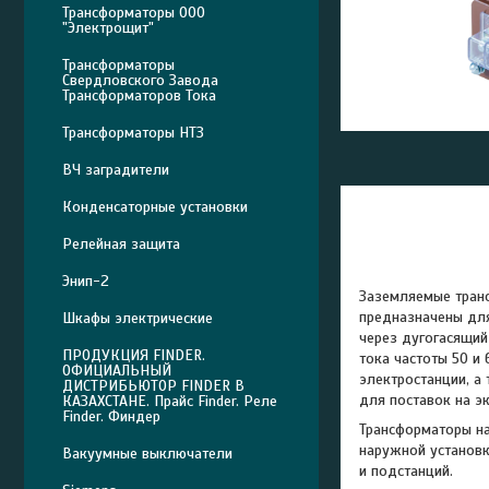
Трансформаторы ООО
"Электрощит"
Трансформаторы
Свердловского Завода
Трансформаторов Тока
Трансформаторы НТЗ
ВЧ заградители
Конденсаторные установки
Релейная защита
Энип-2
Заземляемые транс
предназначены для
Шкафы электрические
через дугогасящий
ПРОДУКЦИЯ FINDER.
тока частоты 50 и
ОФИЦИАЛЬНЫЙ
электростанции, а
ДИСТРИБЬЮТОР FINDER В
для поставок на эк
КАЗАХСТАНЕ. Прайс Finder. Реле
Finder. Финдер
Трансформаторы на
наружной установк
Вакуумные выключатели
и подстанций.