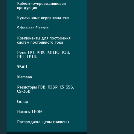
Кабельно-проводниковая
продукция
Кулачковые переключатели
Schneider Electric
Компоненты для построения
систем постоянного тока
Реле ТРТ, РПУ, РЭП,РЭ, РЭВ,
РПГ, ТРТП.
ЭВАН
Klemsan
Резисторы ПЭВ, ПЭВР, С5-35В,
С5-36В
Склад
Насосы ГНОМ
Распродажа, цены снижены