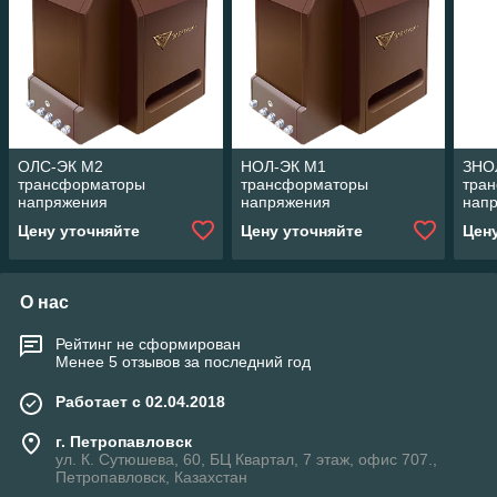
ОЛС-ЭК М2
НОЛ-ЭК М1
ЗНО
трансформаторы
трансформаторы
тра
напряжения
напряжения
нап
Цену уточняйте
Цену уточняйте
Цен
О нас
Рейтинг не сформирован
Менее 5 отзывов за последний год
Работает с 02.04.2018
г. Петропавловск
ул. К. Сутюшева, 60, БЦ Квартал, 7 этаж, офис 707.,
Петропавловск, Казахстан