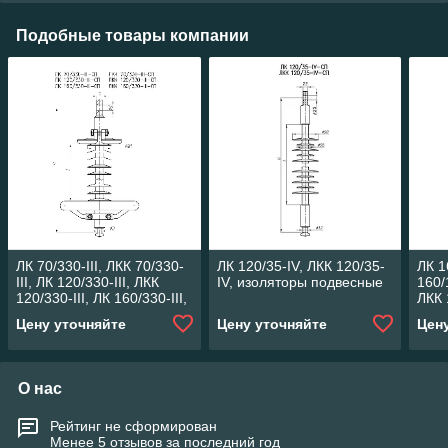
Подобные товары компании
ЛК 70/330-III, ЛКК 70/330-
ЛК 120/35-IV, ЛКК 120/35-
ЛК 1
III, ЛК 120/330-III, ЛКК
IV, изоляторы подвесные
160/
120/330-III, ЛК 160/330-III,
ЛКК 
ЛКК 160/330-III, изоляторы
160/
Цену уточняйте
Цену уточняйте
Цен
IV, 
О нас
Рейтинг не сформирован
Менее 5 отзывов за последний год