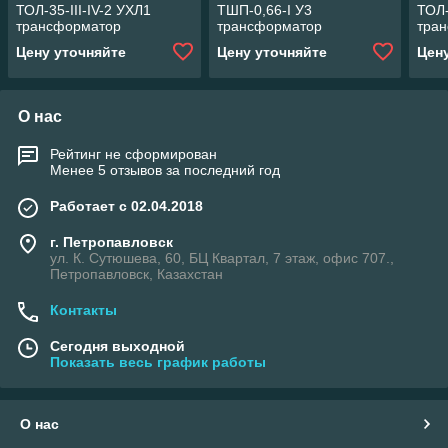
ТОЛ-35-III-IV-2 УХЛ1
ТШП-0,66-I У3
ТОЛ-
трансформатор
трансформатор
тра
Цену уточняйте
Цену уточняйте
Цен
О нас
Рейтинг не сформирован
Менее 5 отзывов за последний год
Работает с 02.04.2018
г. Петропавловск
ул. К. Сутюшева, 60, БЦ Квартал, 7 этаж, офис 707.,
Петропавловск, Казахстан
Контакты
Сегодня выходной
Показать весь график работы
О нас