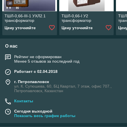
ТШЛ-0,66-III-1 УХЛ2.1
ТШЛ-0,66-I У2
ТШЛ-
трансформатор
трансформатор
тра
Цену уточняйте
Цену уточняйте
Цен
О нас
Рейтинг не сформирован
Менее 5 отзывов за последний год
Работает с 02.04.2018
г. Петропавловск
ул. К. Сутюшева, 60, БЦ Квартал, 7 этаж, офис 707.,
Петропавловск, Казахстан
Контакты
Сегодня выходной
Показать весь график работы