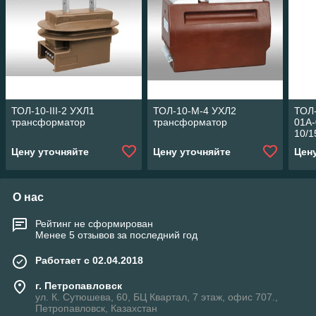
ТОЛ-10-III-2 УХЛ1
ТОЛ-10-М-4 УХЛ2
ТОЛ
трансформатор
трансформатор
01А-
10/1
тран
Цену уточняйте
Цену уточняйте
Цен
О нас
Рейтинг не сформирован
Менее 5 отзывов за последний год
Работает с 02.04.2018
г. Петропавловск
ул. К. Сутюшева, 60, БЦ Квартал, 7 этаж, офис 707.,
Петропавловск, Казахстан