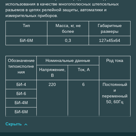
использования в качестве многополюсных штепсельных
разьемов в цепях релейной защиты, автоматики и
измерительных приборов.
Тип
Масса, кг, не
Габаритные
более
размеры
БИ-6М
0,3
127х45х64
Обозначение
Номинальные данные
Род тока
типоисполне
Напряжение,
Ток, А
ния
В
БИ-4
220
6
Постоянный
и
БИ-6
переменный
50, 60Гц
БИ-4М
БИ-6М
Скрыть