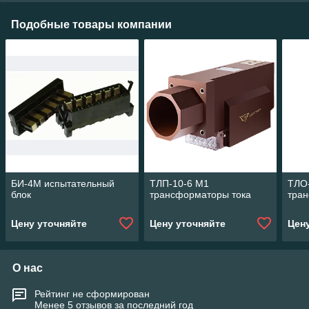
Подобные товары компании
БИ-4М испытательный
ТЛП-10-6 М1
ТЛО
блок
трансформаторы тока
тра
Цену уточняйте
Цену уточняйте
Цен
О нас
Рейтинг не сформирован
Менее 5 отзывов за последний год