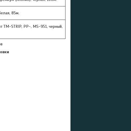
белая, 85м.
т ТМ-STRIP, PP-, MS-951, черный,
ов
ровки