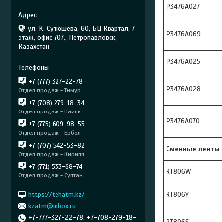
Р3476A027
ул. К. Сутюшева, 60, БЦ Квартал, 7
Р3476A069
этаж, офис 707., Петропавловск,
Казахстан
Р3476A025
+7 (777) 327-22-78
Р3476A028
Отдел продаж - Тимур
+7 (708) 279-18-34
Отдел продаж - Наиль
Р3476A070
+7 (775) 609-98-55
Отдел продаж - Ербол
+7 (707) 542-53-82
Cменные ленты
Отдел продаж - Кирилл
+7 (771) 533-68-74
RT806W
Отдел продаж - Султан
https://tehatm.kz/
RT806Y
kzatm@inbox.ru
+7-777-327-22-78, +7-708-279-18-
RT806S