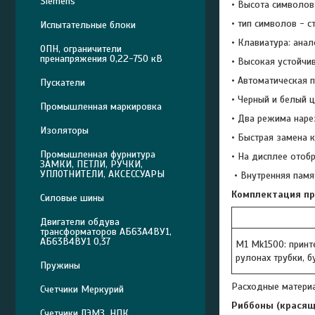
Siemens
• Высота символов 
• тип символов - 
Испытательные блоки
• Клавиатура: анал
ОПН, ограничители
пренапряжения 0,22-750 кВ
• Высокая устойчив
• Автоматическая п
Пускатели
• Черный и белый 
Промышленная маркировка
• Два режима наре
Изоляторы
• Быстрая замена 
Промышленная фурнитура
• На дисплее отоб
ЗАМКИ, ПЕТЛИ, РУЧКИ,
УПЛОТНИТЕЛИ, АКСЕССУАРЫ
• Внутренняя памя
Комплектация пр
Силовые шины
Двигатели обдува
трансформаторов АБ63А4ВУ1,
АБ63В4ВУ1 0,37
M1 Mk1500: принте
рулонах трубки, б
Пружины
Расходные материа
Счетчики Меркурий
Риббоны (красящ
Счетчики ЛЭМЗ, НПК