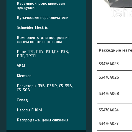
Кабельно-проводниковая
продукция
Кулачковые переключатели
Schneider Electric
Компоненты для построения
систем постоянного тока
Расходные мате
Реле ТРТ, РПУ, РЭП,РЭ, РЭВ,
РПГ, ТРТП.
S3476A023
ЭВАН
Klemsan
S3476A026
Резисторы ПЭВ, ПЭВР, С5-35В,
С5-36В
S3476A068
Склад
S3476A024
Насосы ГНОМ
Распродажа, цены снижены
S3476A027