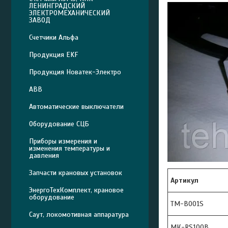
ЛЕНИНГРАДСКИЙ
ЭЛЕКТРОМЕХАНИЧЕСКИЙ
ЗАВОД
Счетчики Альфа
Продукция EKF
Продукция Новатек-Электро
ABB
Автоматические выключатели
Оборудование СЦБ
Приборы измерения и
изменения температуры и
давления
Запчасти крановых установок
Артикул
ЭнергоТехКомплект, крановое
оборудование
TM-B001S
Саут, локомотивная аппаратура
МК-RS100B