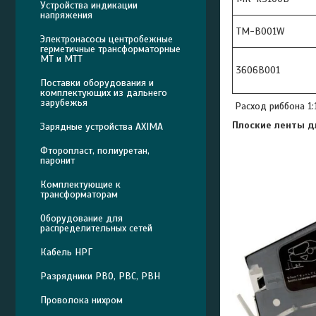
Устройства индикации
напряжения
TM-B001W
Электронасосы центробежные
герметичные трансформаторные
МТ и МТТ
3606B001
Поставки оборудования и
комплектующих из дальнего
зарубежья
Расход риббона 1:
Плоские ленты д
Зарядные устройства AXIMA
Фторопласт, полиуретан,
паронит
Комплектующие к
трансформаторам
Оборудование для
распределительных сетей
Кабель НРГ
Разрядники РВО, РВС, РВН
Проволока нихром