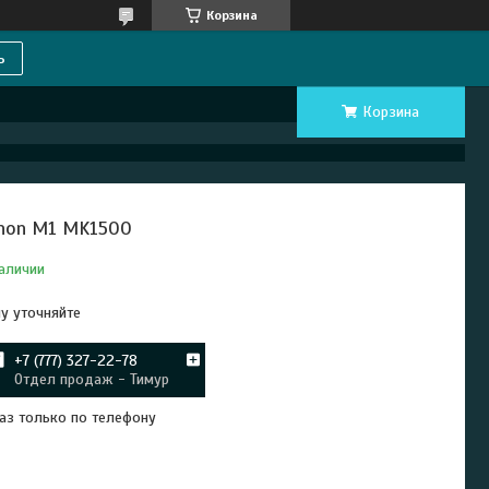
Корзина
ь
Корзина
non M1 MK1500
аличии
у уточняйте
+7 (777) 327-22-78
Отдел продаж - Тимур
аз только по телефону