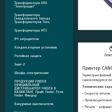
Трансформаторы ООО
"Электрощит"
Трансформаторы
Свердловского Завода
Трансформаторов Тока
Трансформаторы НТЗ
ВЧ заградители
Конденсаторные установки
Опи
Релейная защита
Энип-2
Принтер CAN
Шкафы электрические
Термотрансферный 
самоклеящуюся 
ПРОДУКЦИЯ FINDER.
ОФИЦИАЛЬНЫЙ
Технические хар
ДИСТРИБЬЮТОР FINDER В
КАЗАХСТАНЕ. Прайс Finder. Реле
• Скорость печати:
Finder. Финдер
• Производительно
Вакуумные выключатели
• Печать - алфави