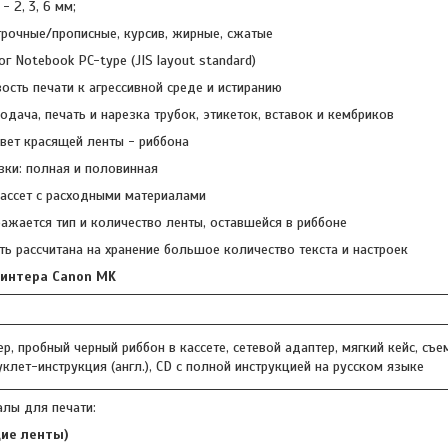
- 2, 3, 6 мм;
строчные/прописные, курсив, жирные, сжатые
ог Notebook PC-type (JIS layout standard)
ость печати к агрессивной среде и истиранию
одача, печать и нарезка трубок, этикеток, вставок и кембриков
цвет красящей ленты - риббона
зки: полная и половинная
кассет с расходными материалами
ражается тип и количество ленты, оставшейся в риббоне
ть рассчитана на хранение большое количество текста и настроек
интера Canon MK
р, пробный черный риббон в касcете, сетевой адаптер, мягкий кейс, съ
уклет-инструкция (англ.), CD с полной инструкцией на русском языке
лы для печати:
ие ленты)