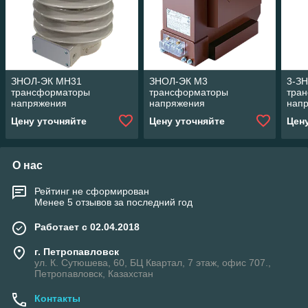
ЗНОЛ-ЭК МН31
ЗНОЛ-ЭК М3
3-З
трансформаторы
трансформаторы
тра
напряжения
напряжения
нап
Цену уточняйте
Цену уточняйте
Цен
О нас
Рейтинг не сформирован
Менее 5 отзывов за последний год
Работает с 02.04.2018
г. Петропавловск
ул. К. Сутюшева, 60, БЦ Квартал, 7 этаж, офис 707.,
Петропавловск, Казахстан
Контакты