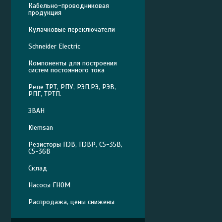
Кабельно-проводниковая
продукция
Кулачковые переключатели
Schneider Electric
Компоненты для построения
систем постоянного тока
Реле ТРТ, РПУ, РЭП,РЭ, РЭВ,
РПГ, ТРТП.
ЭВАН
Klemsan
Резисторы ПЭВ, ПЭВР, С5-35В,
С5-36В
Склад
Насосы ГНОМ
Распродажа, цены снижены