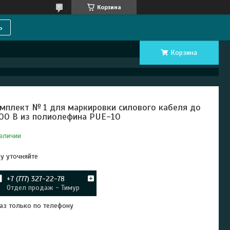
Корзина
ь
Корзина
мплект № 1 для маркировки силового кабеля до
00 В из полиолефина PUE-10
аличии
у уточняйте
+7 (777) 327-22-78
Отдел продаж - Тимур
аз только по телефону