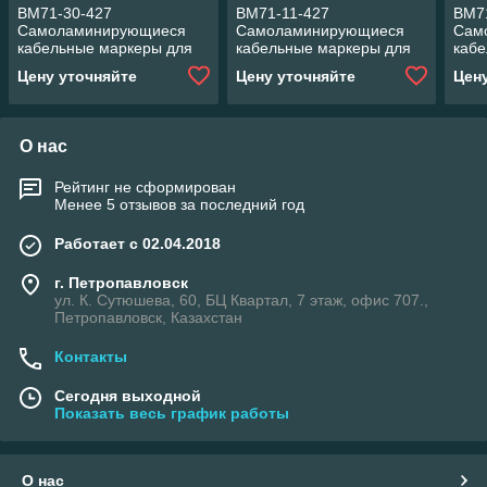
BM71-30-427
BM71-11-427
BM7
Самоламинирующиеся
Самоламинирующиеся
Сам
кабельные маркеры для
кабельные маркеры для
кабе
диаметра 3 мм принтер
диаметра 3 мм принтер
диам
Цену уточняйте
Цену уточняйте
Цен
BMP71
BMP71
BMP
О нас
Рейтинг не сформирован
Менее 5 отзывов за последний год
Работает с 02.04.2018
г. Петропавловск
ул. К. Сутюшева, 60, БЦ Квартал, 7 этаж, офис 707.,
Петропавловск, Казахстан
Контакты
Сегодня выходной
Показать весь график работы
О нас