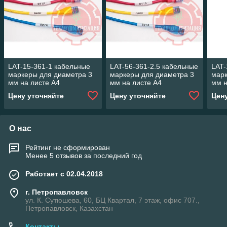
LAT-15-361-1 кабельные
LAT-56-361-2.5 кабельные
LAT-
маркеры для диаметра 3
маркеры для диаметра 3
марк
мм на листе А4
мм на листе А4
мм н
Цену уточняйте
Цену уточняйте
Цен
О нас
Рейтинг не сформирован
Менее 5 отзывов за последний год
Работает с 02.04.2018
г. Петропавловск
ул. К. Сутюшева, 60, БЦ Квартал, 7 этаж, офис 707.,
Петропавловск, Казахстан
Контакты