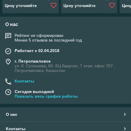
диаметра до 4.3 мм
диаметра до 7.8 мм
диам
Цену уточняйте
Цену уточняйте
Цен
(12,0х23,0) в упаковке
(18,0х34,0) в упаковке
(25,
6500 шт белый
3150 шт белый
1400
О нас
Рейтинг не сформирован
Менее 5 отзывов за последний год
Работает с 02.04.2018
г. Петропавловск
ул. К. Сутюшева, 60, БЦ Квартал, 7 этаж, офис 707.,
Петропавловск, Казахстан
Контакты
Сегодня выходной
Показать весь график работы
О нас
Контакты