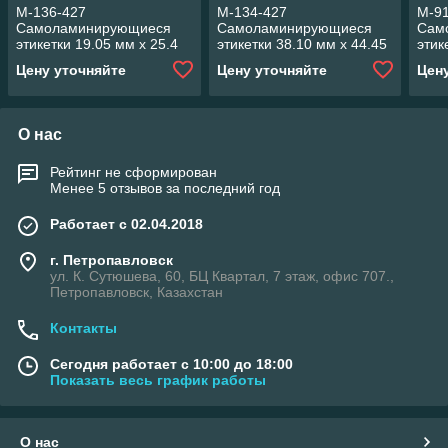
M-136-427
M-134-427
M-9
Самоламинирующиеся
Самоламинирующиеся
Сам
этикетки 19.05 мм х 25.4
этикетки 38.10 мм х 44.45
этик
мм. Винил белый, печать
мм. Винил белый,печать
мм. 
Цену уточняйте
Цену уточняйте
Цен
черным.
черным
чер
О нас
Рейтинг не сформирован
Менее 5 отзывов за последний год
Работает с 02.04.2018
г. Петропавловск
ул. К. Сутюшева, 60, БЦ Квартал, 7 этаж, офис 707.,
Петропавловск, Казахстан
Контакты
Сегодня работает с 10:00 до 18:00
Показать весь график работы
О нас