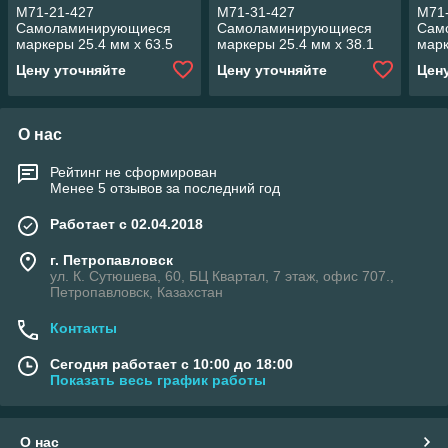
M71-21-427
M71-31-427
M71-
Самоламинирующиеся
Самоламинирующиеся
Сам
маркеры 25.4 мм х 63.5
маркеры 25.4 мм х 38.1
марк
мм, поле для
мм, поле для
мм, 
Цену уточняйте
Цену уточняйте
Цен
надписывания 25.4 мм x
надписывания 25.4 мм x
надп
19.05 мм.
12.7 мм.
25.4
О нас
Рейтинг не сформирован
Менее 5 отзывов за последний год
Работает с 02.04.2018
г. Петропавловск
ул. К. Сутюшева, 60, БЦ Квартал, 7 этаж, офис 707.,
Петропавловск, Казахстан
Контакты
Сегодня работает с 10:00 до 18:00
Показать весь график работы
О нас