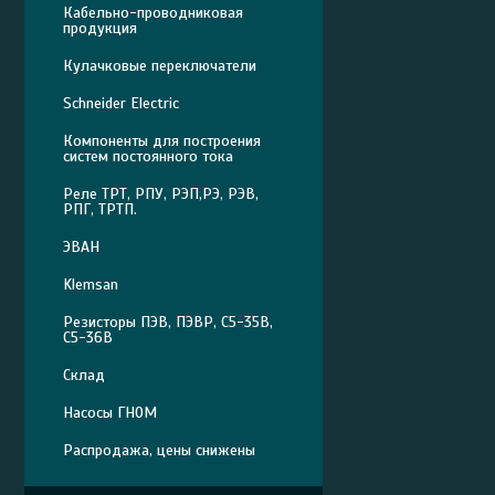
Кабельно-проводниковая
продукция
Кулачковые переключатели
Schneider Electric
Компоненты для построения
систем постоянного тока
Реле ТРТ, РПУ, РЭП,РЭ, РЭВ,
РПГ, ТРТП.
ЭВАН
Klemsan
Резисторы ПЭВ, ПЭВР, С5-35В,
С5-36В
Склад
Насосы ГНОМ
Распродажа, цены снижены