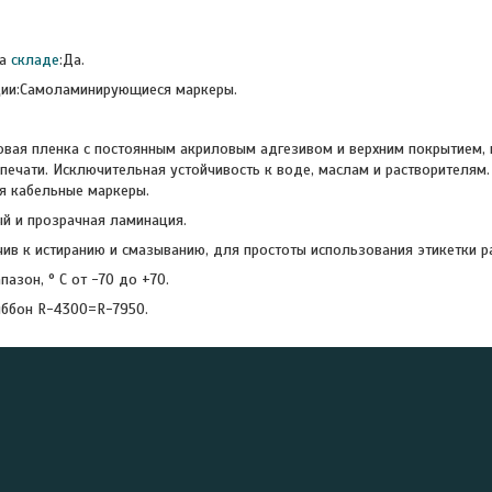
на
складе
:Да.
ции:Самоламинирующиеся маркеры.
вая пленка с постоянным акриловым адгезивом и верхним покрытием,
печати. Исключительная устойчивость к воде, маслам и растворителям.
 кабельные маркеры.
й и прозрачная ламинация.
чив к истиранию и смазыванию, для простоты использования этикетки 
азон, ° С от -70 до +70.
ббон R-4300=R-7950.