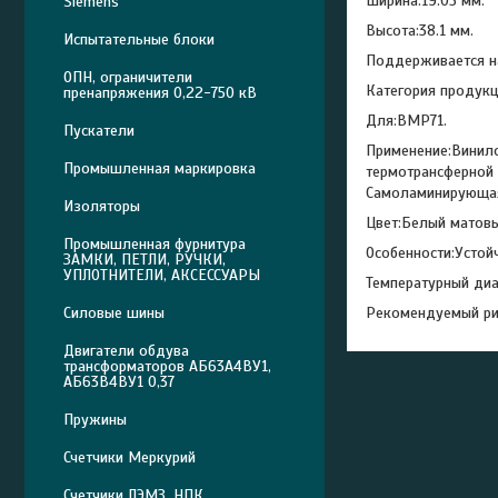
Ширина:19.05 мм.
Siemens
Высота:38.1 мм.
Испытательные блоки
Поддерживается 
ОПН, ограничители
Категория продук
пренапряжения 0,22-750 кВ
Для:BMP71.
Пускатели
Применение:Винило
Промышленная маркировка
термотрансферной 
Самоламинирующая
Изоляторы
Цвет:Белый матовы
Промышленная фурнитура
Особенности:Устой
ЗАМКИ, ПЕТЛИ, РУЧКИ,
УПЛОТНИТЕЛИ, АКСЕССУАРЫ
Температурный диап
Рекомендуемый ри
Силовые шины
Двигатели обдува
трансформаторов АБ63А4ВУ1,
АБ63В4ВУ1 0,37
Пружины
Счетчики Меркурий
Счетчики ЛЭМЗ, НПК