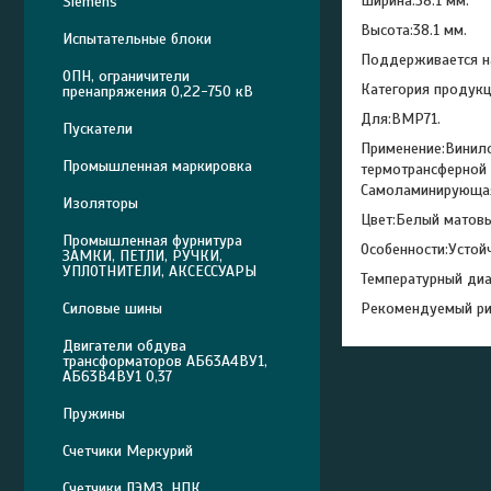
Ширина:38.1 мм.
Siemens
Высота:38.1 мм.
Испытательные блоки
Поддерживается на
ОПН, ограничители
Категория продук
пренапряжения 0,22-750 кВ
Для:BMP71.
Пускатели
Применение:Винило
Промышленная маркировка
термотрансферной 
Самоламинирующая
Изоляторы
Цвет:Белый матовы
Промышленная фурнитура
Особенности:Устой
ЗАМКИ, ПЕТЛИ, РУЧКИ,
УПЛОТНИТЕЛИ, АКСЕССУАРЫ
Температурный диап
Рекомендуемый ри
Силовые шины
Двигатели обдува
трансформаторов АБ63А4ВУ1,
АБ63В4ВУ1 0,37
Пружины
Счетчики Меркурий
Счетчики ЛЭМЗ, НПК