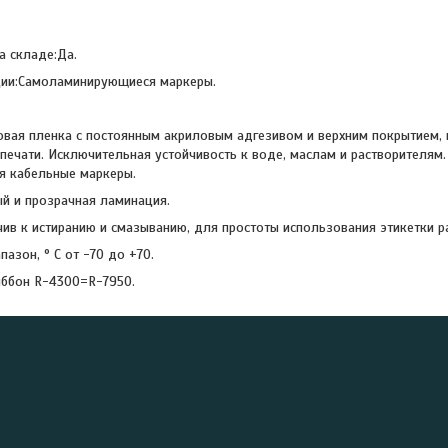
 складе:Да.
ции:Самоламинирующиеся маркеры.
вая пленка с постоянным акриловым адгезивом и верхним покрытием,
печати. Исключительная устойчивость к воде, маслам и растворителям.
 кабельные маркеры.
й и прозрачная ламинация.
чив к истиранию и смазыванию, для простоты использования этикетки 
азон, ° С от -70 до +70.
ббон R-4300=R-7950.