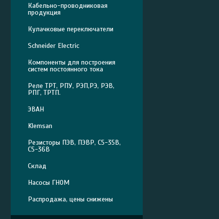
Кабельно-проводниковая
продукция
Кулачковые переключатели
Schneider Electric
Компоненты для построения
систем постоянного тока
Реле ТРТ, РПУ, РЭП,РЭ, РЭВ,
РПГ, ТРТП.
ЭВАН
Klemsan
Резисторы ПЭВ, ПЭВР, С5-35В,
С5-36В
Склад
Насосы ГНОМ
Распродажа, цены снижены