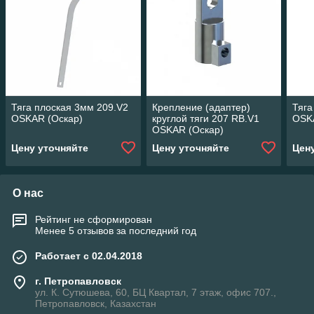
Тяга плоская 3мм 209.V2
Крепление (адаптер)
Тяга
OSKAR (Оскар)
круглой тяги 207 RB.V1
OSK
OSKAR (Оскар)
Цену уточняйте
Цену уточняйте
Цен
О нас
Рейтинг не сформирован
Менее 5 отзывов за последний год
Работает с 02.04.2018
г. Петропавловск
ул. К. Сутюшева, 60, БЦ Квартал, 7 этаж, офис 707.,
Петропавловск, Казахстан