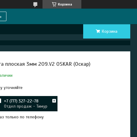
Корзина
ь
Корзина
га плоская 3мм 209.V2 OSKAR (Оскар)
аличии
у уточняйте
+7 (777) 327-22-78
Отдел продаж - Тимур
аз только по телефону