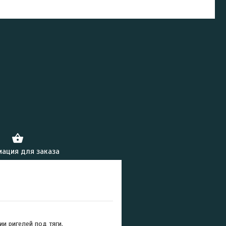
ация для заказа
и ригелей под тяги.