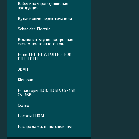
Кабельно-проводниковая
продукция
Кулачковые переключатели
Schneider Electric
Компоненты для построения
систем постоянного тока
Реле ТРТ, РПУ, РЭП,РЭ, РЭВ,
РПГ, ТРТП.
ЭВАН
Klemsan
Резисторы ПЭВ, ПЭВР, С5-35В,
С5-36В
Склад
Насосы ГНОМ
Распродажа, цены снижены