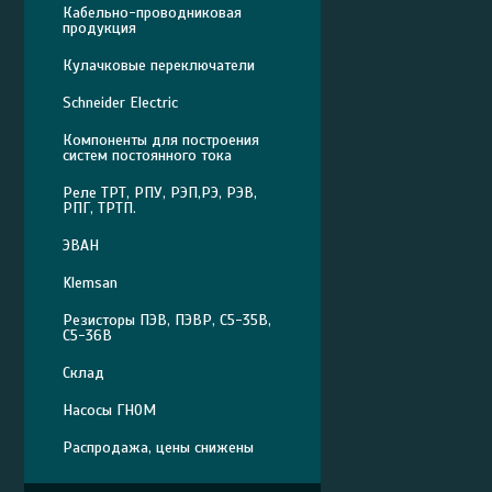
Кабельно-проводниковая
продукция
Кулачковые переключатели
Schneider Electric
Компоненты для построения
систем постоянного тока
Реле ТРТ, РПУ, РЭП,РЭ, РЭВ,
РПГ, ТРТП.
ЭВАН
Klemsan
Резисторы ПЭВ, ПЭВР, С5-35В,
С5-36В
Склад
Насосы ГНОМ
Распродажа, цены снижены