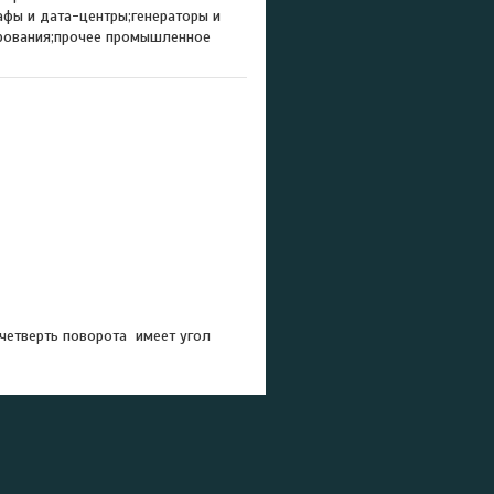
фы и дата-центры;генераторы и
ирования;прочее промышленное
четверть поворота имеет угол