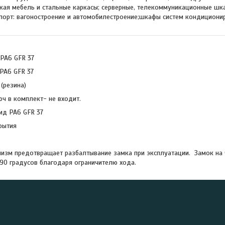
ая мебель и стальные каркасы; серверные, телекоммуникационные шка
порт: вагоностроение и автомобилестроение;шкафы систем кондицион
PA6 GFR 37
PA6 GFR 37
(резина)
ч в комплект- не входит.
ид PA6 GFR 37
рытия
изм предотвращает разбалтывание замка при эксплуатации. Замок на 
 90 градусов благодаря ограничителю хода.