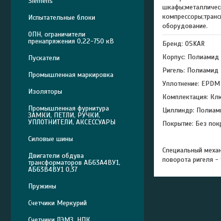
Siemens
шкафы;металлическ
компрессоры;транс
Испытательные блоки
оборудование.
ОПН, ограничители
пренапряжения 0,22-750 кВ
Бренд: OSKAR
Корпус: Полиамид 
Пускатели
Ригель: Полиамид 
Промышленная маркировка
Уплотнение: EPDM 
Изоляторы
Комплектация: Клю
Промышленная фурнитура
Циллиндр: Полиам
ЗАМКИ, ПЕТЛИ, РУЧКИ,
УПЛОТНИТЕЛИ, АКСЕССУАРЫ
Покрытие: Без пок
Силовые шины
Специальный механ
Двигатели обдува
поворота ригеля -
трансформаторов АБ63А4ВУ1,
АБ63В4ВУ1 0,37
Пружины
Счетчики Меркурий
Счетчики ЛЭМЗ, НПК