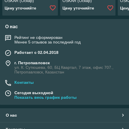
OSKAR (Оскар)
OSKAR (Оскар)
OSK
Цену уточняйте
Цену уточняйте
Цен
О нас
Рейтинг не сформирован
Менее 5 отзывов за последний год
Работает с 02.04.2018
г. Петропавловск
ул. К. Сутюшева, 60, БЦ Квартал, 7 этаж, офис 707.,
Петропавловск, Казахстан
Контакты
Сегодня выходной
Показать весь график работы
О нас