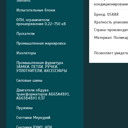
Siemens
кондиционировани
Испытательные блоки
Бренд: OSKAR
ОПН, ограничители
Кратность упаковк
пренапряжения 0,22-750 кВ
Страна-производит
Пускатели
Материал: Полика
Промышленная маркировка
Позволяет увидеть
Изоляторы
Промышленная фурнитура
ЗАМКИ, ПЕТЛИ, РУЧКИ,
УПЛОТНИТЕЛИ, АКСЕССУАРЫ
Силовые шины
Двигатели обдува
трансформаторов АБ63А4ВУ1,
АБ63В4ВУ1 0,37
Пружины
Счетчики Меркурий
Счетчики ЛЭМЗ, НПК