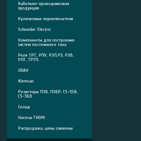
Кабельно-проводниковая
продукция
Кулачковые переключатели
Schneider Electric
Компоненты для построения
систем постоянного тока
Реле ТРТ, РПУ, РЭП,РЭ, РЭВ,
РПГ, ТРТП.
ЭВАН
Klemsan
Резисторы ПЭВ, ПЭВР, С5-35В,
С5-36В
Склад
Насосы ГНОМ
Распродажа, цены снижены