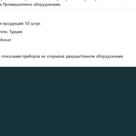
е,Промышленное оборудование.
и продукции: 50 штук
ель: Турция
рбонат
 показания приборов не открывая дверцы/панели оборудования