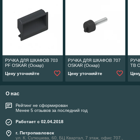
РУЧКА ДЛЯ ШКАФОВ 703
РУЧКА ДЛЯ ШКАФОВ 707
РУЧ
PF OSKAR (Оскар)
OSKAR (Оскар)
TB 
Цену уточняйте
Цену уточняйте
Цен
О нас
Рейтинг не сформирован
Менее 5 отзывов за последний год
Работает с 02.04.2018
г. Петропавловск
ул. К. Сутюшева, 60, БЦ Квартал, 7 этаж, офис 707.,